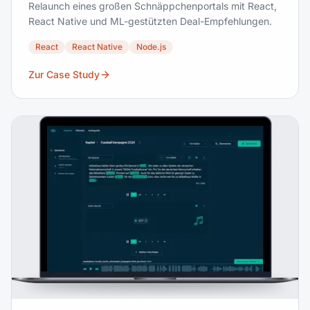
Relaunch eines großen Schnäppchenportals mit React,
React Native und ML-gestützten Deal-Empfehlungen.
React
React Native
Node.js
Zur Case Study