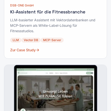
DSB-ONE GmbH
KI-Assistent für die Fitnessbranche
LLM-basierter Assistent mit Vektordatenbanken und
MCP-Servern als White-Label-Lösung für
Fitnessstudios.
LLM
Vector DB
MCP-Server
Zur Case Study